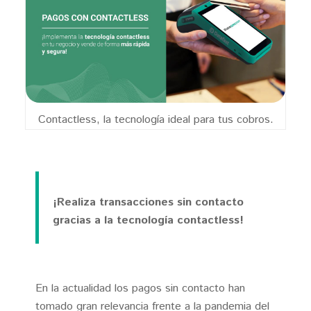
Contrata en línea
Novedades
TenTén
Dataweb
Magento
Datalink
Prestashop
Términos y Condiciones
Soluciones integrales
Términos y Condiciones TenTén
DataPOS
Herramientas
Otras Funciones
Promoción Datafast
Pinpad
Calculadora de comisiones
Preguntas Frecuentes
Contactless, la tecnología ideal para tus cobros.
Datakiosko
Verificación de Transacciones
Políticas
Databalance
Sandbox
Política de Privacidad
Personalización
Política de Cookies
¡Realiza transacciones sin contacto
gracias a la tecnología contactless!
En la actualidad los pagos sin contacto han
tomado gran relevancia frente a la pandemia del