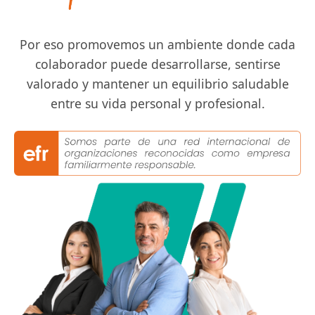
Contrata en línea
Novedades
TenTén
Dataweb
Magento
Por eso promovemos un ambiente donde cada
Datalink
Prestashop
Términos y Condiciones
Soluciones integrales
colaborador puede desarrollarse, sentirse
Términos y Condiciones TenTén
valorado y mantener un equilibrio saludable
DataPOS
Herramientas
Otras Funciones
entre su vida personal y profesional.
Promoción Datafast
Pinpad
Calculadora de comisiones
Preguntas Frecuentes
Datakiosko
Verificación de Transacciones
Políticas
Databalance
Sandbox
Política de Privacidad
Personalización
Política de Cookies