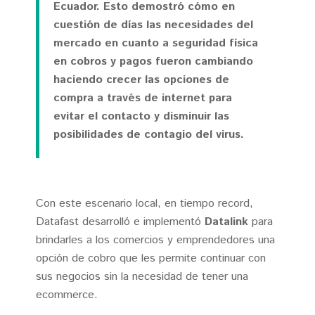
Ecuador. Esto demostró cómo en
Contrata en línea
Novedades
TenTén
Dataweb
Magento
cuestión de días las necesidades del
mercado en cuanto a seguridad física
Datalink
Prestashop
Términos y Condiciones
Soluciones integrales
en cobros y pagos fueron cambiando
haciendo crecer las opciones de
Términos y Condiciones TenTén
DataPOS
Herramientas
Otras Funciones
compra a través de internet para
Promoción Datafast
Pinpad
Calculadora de comisiones
Preguntas Frecuentes
evitar el contacto y disminuir las
posibilidades de contagio del virus.
Datakiosko
Verificación de Transacciones
Políticas
Databalance
Sandbox
Política de Privacidad
Personalización
Política de Cookies
Con este escenario local, en tiempo record,
Datafast desarrolló e implementó
Datalink
para
brindarles a los comercios y emprendedores una
opción de cobro que les permite continuar con
sus negocios sin la necesidad de tener una
ecommerce.