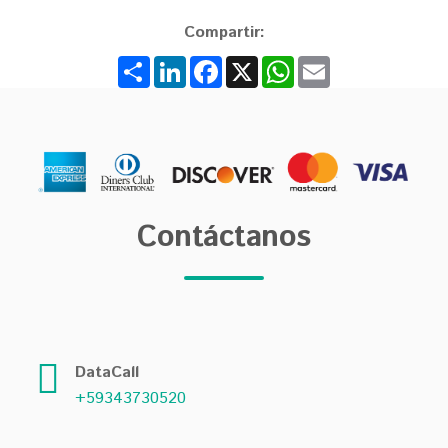
Compartir:
Share
LinkedIn
Facebook
X
WhatsApp
Email
Contáctanos
DataCall
+59343730520